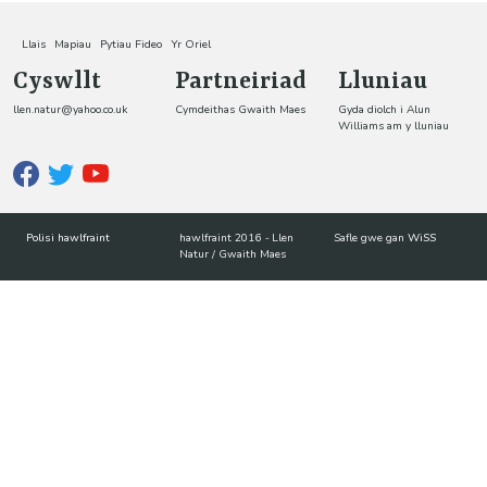
Llais
Mapiau
Pytiau Fideo
Yr Oriel
Cyswllt
Partneiriad
Lluniau
llen.natur@yahoo.co.uk
Cymdeithas Gwaith Maes
Gyda diolch i Alun
Williams am y lluniau
Polisi hawlfraint
hawlfraint 2016
-
Llen
Safle gwe gan
WiSS
Natur / Gwaith Maes